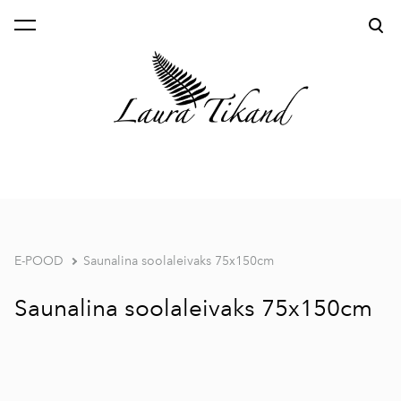
lisati ostukorvi.
Vaata ostukorvi
E-POOD
Saunalina soolaleivaks 75x150cm
Saunalina soolaleivaks 75x150cm