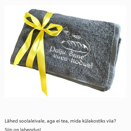
Lähed soolaleivale, aga ei tea, mida külakostiks viia?
Siin on lahendus!