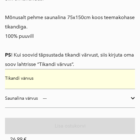
Mõnusalt pehme saunalina 75x150cm koos teemakohase
tikandiga.
100% puuvill
PS
! Kui soovid täpsustada tikandi värvust, siis kirjuta oma
soov lahtrisse “Tikandi värvus”.
Tikandi värvus
Saunalina värvus
Lisa ostukorvi
26,99 €