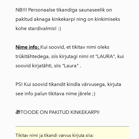
NB!!! Personaalse tikandiga saunaseelik on
pakitud aknaga kinkekarpi ning on kinkimiseks
kohe stardivalmis! :)
Nime info:
Kui soovid, et tikitav nimi oleks
trükitähtedega, siis kirjutagi nimi nt "LAURA", kui
soovid kirjatähti, siis "Laura" .
PS! Kui soovid tikandit kindla värvusega, kirjuta
see info palun tikitava nime järele ;)
🎁TOODE ON PAKITUD KINKEKARPI!
Tikitav nimi ja tikandi värvus kirjuta siia: