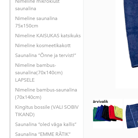
Nimeline mikrokiust
saunalina
Nimeline saunalina
75x150cm
Nimeline KAISUKAS katsikuks
Nimeline kosmeetikakott
Saunalina “Õnne ja tervist!”
Nimeline bambus-
saunalina(70x140cm)
LAPSELE
Nimeline bambus-saunalina
(70x140cm)
Kingitus bossile (VALI SOBIV
TIKAND)
Saunalina “oled väga kallis”
Saunalina “EMME RÄTIK”