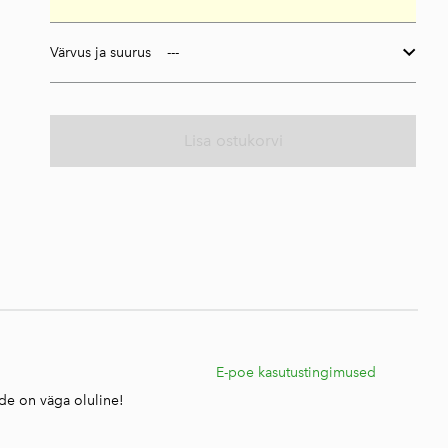
Värvus ja suurus
Lisa ostukorvi
E
E-poe kasutustingimused
ide on väga oluline!