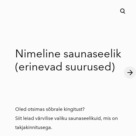
lisati ostukorvi.
Vaata ostukorvi
Nimeline saunaseelik
(erinevad suurused)
Oled otsimas sõbrale kingitust?
Siit leiad värvilise valiku saunaseelikuid, mis on
takjakinnitusega.