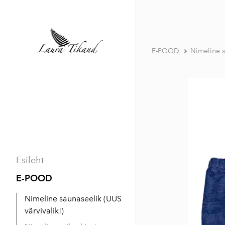
E-POOD
Nimeline s
Esileht
E-POOD
Nimeline saunaseelik (UUS
värvivalik!)