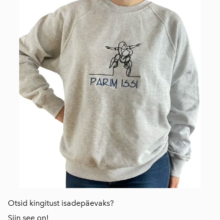
Otsid kingitust isadepäevaks?
Siin see on!