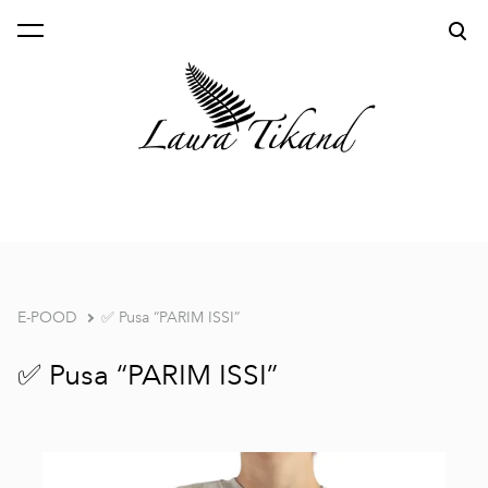
lisati ostukorvi.
Vaata ostukorvi
E-POOD
✅ Pusa “PARIM ISSI”
✅ Pusa “PARIM ISSI”