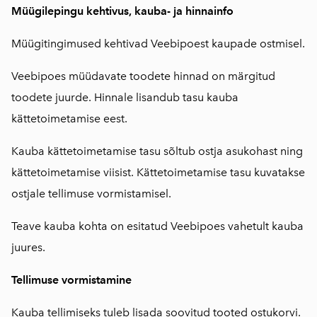
Müügilepingu kehtivus, kauba- ja hinnainfo
Müügitingimused kehtivad Veebipoest kaupade ostmisel.
Veebipoes müüdavate toodete hinnad on märgitud
toodete juurde. Hinnale lisandub tasu kauba
kättetoimetamise eest.
Kauba kättetoimetamise tasu sõltub ostja asukohast ning
kättetoimetamise viisist. Kättetoimetamise tasu kuvatakse
ostjale tellimuse vormistamisel.
Teave kauba kohta on esitatud Veebipoes vahetult kauba
juures.
Tellimuse vormistamine
Kauba tellimiseks tuleb lisada soovitud tooted ostukorvi.