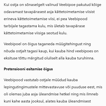
Kui ostja on sõnaselgelt valinud Veebipoe pakutud kõige
odavamast tavapärasest asja kättetoimetamise viisist
erineva kättetoimetamise viisi, ei pea Veebipood
tarbijale tagastama kulu, mis ületab tavapärase
kättetoimetamise viisiga seotud kulu.
Veebipoel on õigus taganeda müügitehingust ning
nõuda ostjalt tagasi kaup, kui kauba hind veebipoes on
eksituse tõttu märgitud oluliselt alla kauba turuhinna.
Pretensiooni esitamise õigus
Veebipood vastutab ostjale müüdud kauba
lepingutingimustele mittevastavuse või puuduse eest, mis
oli olemas juba asja üleandmise hetkel ning mis ilmneb
kuni kahe aasta jooksul, alates kauba üleandmisest