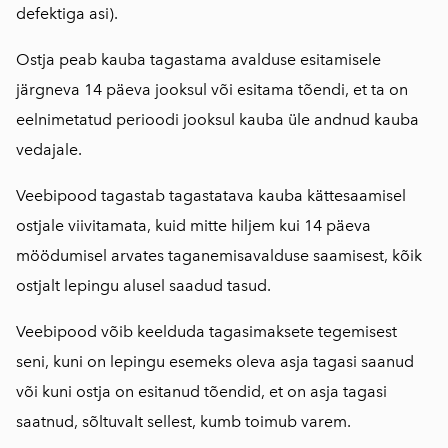
defektiga asi).
Ostja peab kauba tagastama avalduse esitamisele
järgneva 14 päeva jooksul või esitama tõendi, et ta on
eelnimetatud perioodi jooksul kauba üle andnud kauba
vedajale.
Veebipood tagastab tagastatava kauba kättesaamisel
ostjale viivitamata, kuid mitte hiljem kui 14 päeva
möödumisel arvates taganemisavalduse saamisest, kõik
ostjalt lepingu alusel saadud tasud.
Veebipood võib keelduda tagasimaksete tegemisest
seni, kuni on lepingu esemeks oleva asja tagasi saanud
või kuni ostja on esitanud tõendid, et on asja tagasi
saatnud, sõltuvalt sellest, kumb toimub varem.