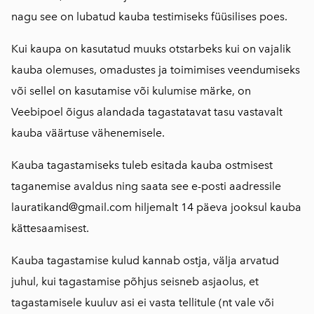
nagu see on lubatud kauba testimiseks füüsilises poes.
Kui kaupa on kasutatud muuks otstarbeks kui on vajalik
kauba olemuses, omadustes ja toimimises veendumiseks
või sellel on kasutamise või kulumise märke, on
Veebipoel õigus alandada tagastatavat tasu vastavalt
kauba väärtuse vähenemisele.
Kauba tagastamiseks tuleb esitada kauba ostmisest
taganemise avaldus ning saata see e-posti aadressile
lauratikand@gmail.com hiljemalt 14 päeva jooksul kauba
kättesaamisest.
Kauba tagastamise kulud kannab ostja, välja arvatud
juhul, kui tagastamise põhjus seisneb asjaolus, et
tagastamisele kuuluv asi ei vasta tellitule (nt vale või