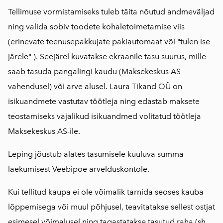
Tellimuse vormistamiseks tuleb täita nõutud andmeväljad
ning valida sobiv toodete kohaletoimetamise viis
(erinevate teenusepakkujate pakiautomaat või "tulen ise
järele" ). Seejärel kuvatakse ekraanile tasu suurus, mille
saab tasuda pangalingi kaudu (Maksekeskus AS
vahendusel) või arve alusel. Laura Tikand OÜ on
isikuandmete vastutav töötleja ning edastab maksete
teostamiseks vajalikud isikuandmed volitatud töötleja
Maksekeskus AS-ile.
Leping jõustub alates tasumisele kuuluva summa
laekumisest Veebipoe arvelduskontole.
Kui tellitud kaupa ei ole võimalik tarnida seoses kauba
lõppemisega või muul põhjusel, teavitatakse sellest ostjat
esimesel võimalusel ning tagastatakse tasutud raha (sh