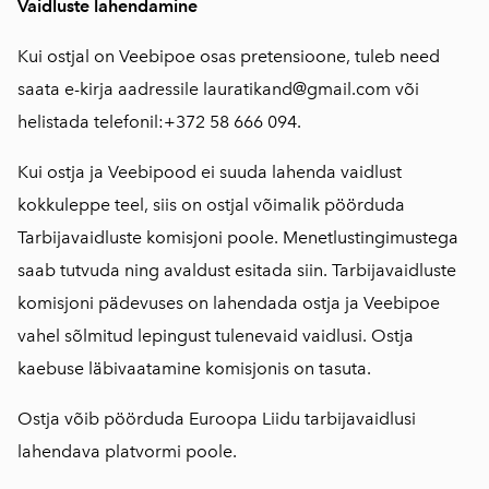
Vaidluste lahendamine
Kui ostjal on Veebipoe osas pretensioone, tuleb need
saata e-kirja aadressile lauratikand@gmail.com või
helistada telefonil:+372 58 666 094.
Kui ostja ja Veebipood ei suuda lahenda vaidlust
kokkuleppe teel, siis on ostjal võimalik pöörduda
Tarbijavaidluste komisjoni poole. Menetlustingimustega
saab tutvuda ning avaldust esitada siin. Tarbijavaidluste
komisjoni pädevuses on lahendada ostja ja Veebipoe
vahel sõlmitud lepingust tulenevaid vaidlusi. Ostja
kaebuse läbivaatamine komisjonis on tasuta.
Ostja võib pöörduda Euroopa Liidu tarbijavaidlusi
lahendava platvormi poole.