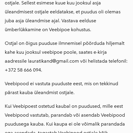
ostjale. Sellest esimese kuue kuu jooksul asja
üleandmisest ostjale eeldatakse, et puudus oli olemas
juba asja üleandmise ajal. Vastava eelduse
ümberlükkamine on Veebipoe kohustus.
Ostjal on õigus puuduse ilmnemisel pöörduda hiljemalt
kahe kuu jooksul veebipoe poole, saates e-kirja
aadressile lauratikand@gmail.com või helistada telefonil:
+372 58 666 094.
Veebipood ei vastuta puuduste eest, mis on tekkinud
pärast kauba üleandmist ostjale.
Kui Veebipoest ostetud kaubal on puudused, mille eest
Veebipood vastutab, parandab või asendab Veebipood
puudusega kauba. Kui kaupa ei ole võimalik parandada
ega asendada, tagastab Veebipood ostjale kõik