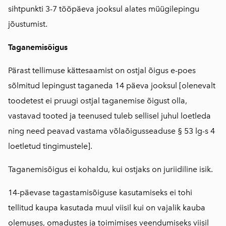
sihtpunkti 3-7 tööpäeva jooksul alates müügilepingu
jõustumist.
Taganemisõigus
Pärast tellimuse kättesaamist on ostjal õigus e-poes
sõlmitud lepingust taganeda 14 päeva jooksul [olenevalt
toodetest ei pruugi ostjal taganemise õigust olla,
vastavad tooted ja teenused tuleb sellisel juhul loetleda
ning need peavad vastama võlaõigusseaduse § 53 lg-s 4
loetletud tingimustele].
Taganemisõigus ei kohaldu, kui ostjaks on juriidiline isik.
14-päevase tagastamisõiguse kasutamiseks ei tohi
tellitud kaupa kasutada muul viisil kui on vajalik kauba
olemuses, omadustes ja toimimises veendumiseks viisil