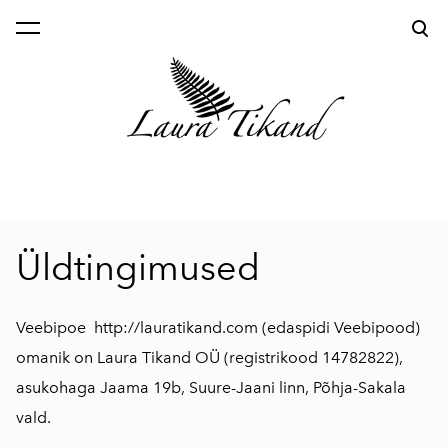
lisati ostukorvi.
Vaata ostukorvi
Üldtingimused
Veebipoe http://lauratikand.com (edaspidi Veebipood)
omanik on Laura Tikand OÜ (registrikood 14782822),
asukohaga Jaama 19b, Suure-Jaani linn, Põhja-Sakala
vald.