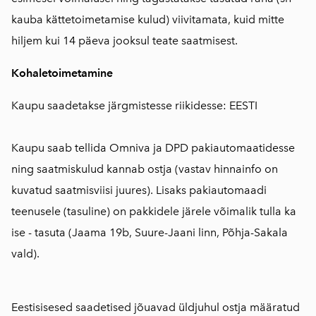
kauba kättetoimetamise kulud) viivitamata, kuid mitte
hiljem kui 14 päeva jooksul teate saatmisest.
Kohaletoimetamine
Kaupu saadetakse järgmistesse riikidesse: EESTI
Kaupu saab tellida Omniva ja DPD pakiautomaatidesse
ning saatmiskulud kannab ostja (vastav hinnainfo on
kuvatud saatmisviisi juures). Lisaks pakiautomaadi
teenusele (tasuline) on pakkidele järele võimalik tulla ka
ise - tasuta (Jaama 19b, Suure-Jaani linn, Põhja-Sakala
vald).
Eestisisesed saadetised jõuavad üldjuhul ostja määratud