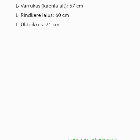
L- Varrukas (kaenla alt): 57 cm
L- Rindkere laius: 60 cm
L- Üldpikkus: 71 cm
E
E-poe kasutustingimused