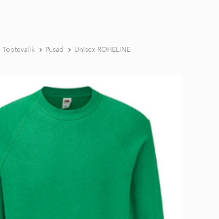
Tootevalik
Pusad
Unisex ROHELINE