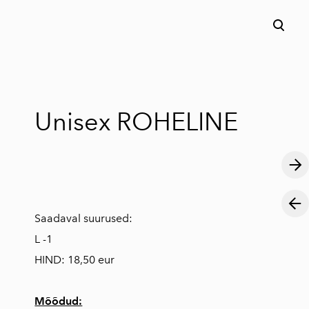
lisati ostukorvi.
Vaata ostukorvi
Unisex ROHELINE
Saadaval suurused:
L -1
HIND: 18,50 eur
Mõõdud: